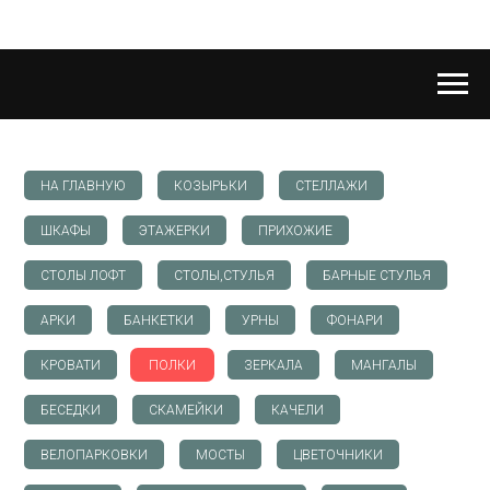
НА ГЛАВНУЮ
КОЗЫРЬКИ
СТЕЛЛАЖИ
ШКАФЫ
ЭТАЖЕРКИ
ПРИХОЖИЕ
СТОЛЫ ЛОФТ
СТОЛЫ,СТУЛЬЯ
БАРНЫЕ СТУЛЬЯ
АРКИ
БАНКЕТКИ
УРНЫ
ФОНАРИ
КРОВАТИ
ПОЛКИ
ЗЕРКАЛА
МАНГАЛЫ
БЕСЕДКИ
СКАМЕЙКИ
КАЧЕЛИ
ВЕЛОПАРКОВКИ
МОСТЫ
ЦВЕТОЧНИКИ