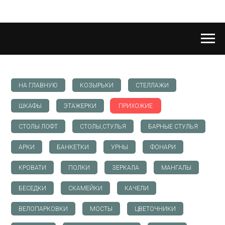
НА ГЛАВНУЮ
КОЗЫРЬКИ
СТЕЛЛАЖИ
ШКАФЫ
ЭТАЖЕРКИ
ПРИХОЖИЕ
СТОЛЫ ЛОФТ
СТОЛЫ,СТУЛЬЯ
БАРНЫЕ СТУЛЬЯ
АРКИ
БАНКЕТКИ
УРНЫ
ФОНАРИ
КРОВАТИ
ПОЛКИ
ЗЕРКАЛА
МАНГАЛЫ
БЕСЕДКИ
СКАМЕЙКИ
КАЧЕЛИ
ВЕЛОПАРКОВКИ
МОСТЫ
ЦВЕТОЧНИКИ